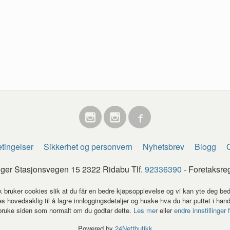
tingelser
Sikkerhet og personvern
Nyhetsbrev
Blogg
O
egger Stasjonsvegen 15 2322 Ridabu Tlf.
92336390
- Foretaksre
k bruker cookies slik at du får en bedre kjøpsopplevelse og vi kan yte deg bed
s hovedsaklig til å lagre innloggingsdetaljer og huske hva du har puttet i han
 bruke siden som normalt om du godtar dette.
Les mer
eller
endre innstillinger 
Powered by
24Nettbutikk