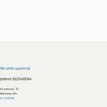
fte stilte spørsmål
gisteret 922048584
re service. Vi
dlekurven din.
for cookies.