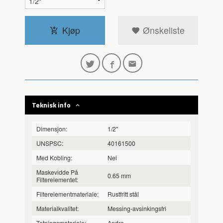
Kjøp
Ønskeliste
Teknisk info
Dimensjon:
1/2"
UNSPSC:
40161500
Med Kobling:
Nei
Maskevidde På
0.65 mm
Filterelementet:
Filterelementmateriale:
Rustfritt stål
Materialkvalitet:
Messing-avsinkingsfri
Tetningsmateriale:
Andre