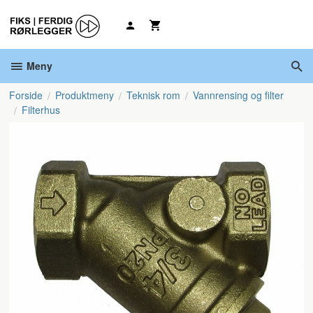
Gå
til
innholdet
Meny
Forside
Produktmeny
Teknisk rom
Vannrensing og filter
Filterhus