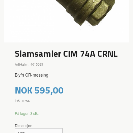
Slamsamler CIM 74A CRNL
Artikkelnr.:
4015585
Blyfri CR-messing
Pris
NOK
595,00
inkl. mva.
På lager: 3 stk.
Dimensjon