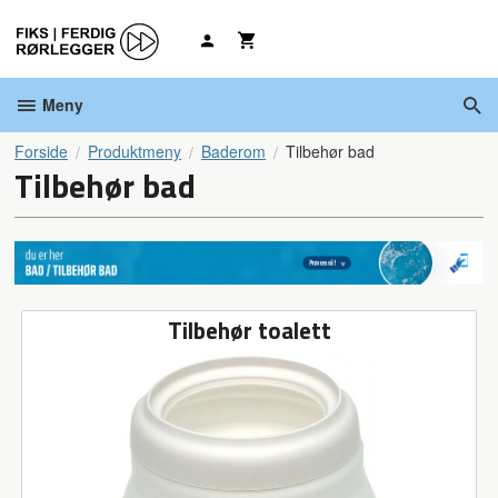
Gå
til
innholdet
Meny
Forside
Produktmeny
Baderom
Tilbehør bad
Tilbehør bad
Tilbehør toalett