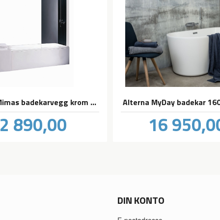
Alterna Mimas badekarvegg krom 80cm
Alterna MyDay badekar 160
Pris
Pris
2 890,00
16 950,0
inkl.
mva.
DIN KONTO
E-postadresse