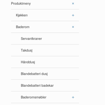
Produktmeny
Kjøkken
Baderom
Servantkraner
Takdusj
Hånddusj
Blandebatteri dusj
Blandebatteri badekar
Baderomsmøbler