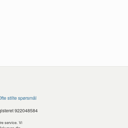
fte stilte spørsmål
gisteret 922048584
re service. Vi
dlekurven din.