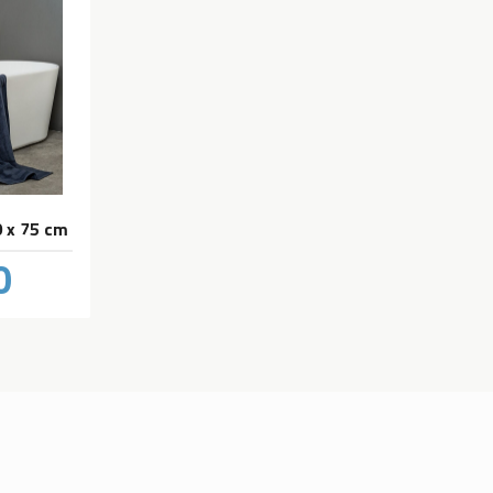
 x 75 cm
0
inkl.
mva.