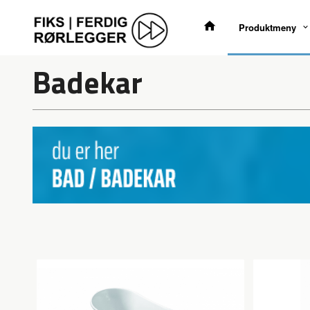
Gå
til
Produktmeny
innholdet
Badekar