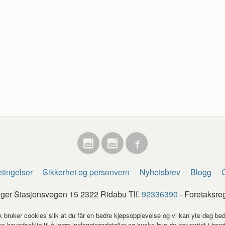
tingelser
Sikkerhet og personvern
Nyhetsbrev
Blogg
O
egger Stasjonsvegen 15 2322 Ridabu Tlf.
92336390
- Foretaksre
k bruker cookies slik at du får en bedre kjøpsopplevelse og vi kan yte deg bed
s hovedsaklig til å lagre innloggingsdetaljer og huske hva du har puttet i han