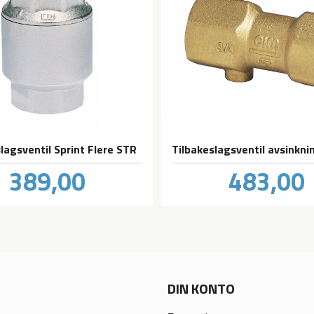
lagsventil Sprint Flere STR
Pris
Pris
389,00
483,00
inkl.
in
mva.
m
DIN KONTO