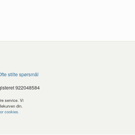
fte stilte spørsmål
gisteret 922048584
re service. Vi
dlekurven din.
for cookies.