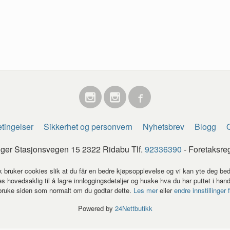
tingelser
Sikkerhet og personvern
Nyhetsbrev
Blogg
O
egger Stasjonsvegen 15 2322 Ridabu Tlf.
92336390
- Foretaksre
k bruker cookies slik at du får en bedre kjøpsopplevelse og vi kan yte deg bed
s hovedsaklig til å lagre innloggingsdetaljer og huske hva du har puttet i han
 bruke siden som normalt om du godtar dette.
Les mer
eller
endre innstillinger 
Powered by
24Nettbutikk