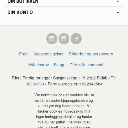
OM BUTIKKEN
DIN KONTO
Frakt
Kjøpsbetingelser
Sikkerhet og personvern
Nyhetsbrev
Blogg
Ofte stilte spørsmål
Fiks | Ferdig rørlegger Stasjonsvegen 15 2322 Ridabu Tlf.
92336390
- Foretaksregisteret 922048584
Vår nettbutikk bruker cookies slik at
du får en bedre kjøpsopplevelse og
vi kan yte deg bedre service. Vi
bruker cookies hovedsaklig til å
lagre innloggingsdetaljer og huske
hva du har puttet i handlekurven
din. Fortsett å bruke siden som