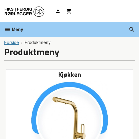
Gå
til
innholdet
Meny
Forside
Produktmeny
Produktmeny
Kjøkken