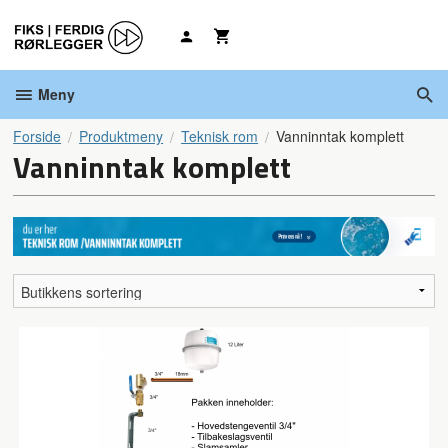
Gå
til
innholdet
Meny
Forside
Produktmeny
Teknisk rom
Vanninntak komplett
Vanninntak komplett