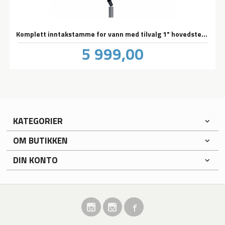
Komplett inntakstamme for vann med tilvalg 1" hovedstengeventil
Pris
5 999,00
inkl.
mva.
KATEGORIER
OM BUTIKKEN
DIN KONTO