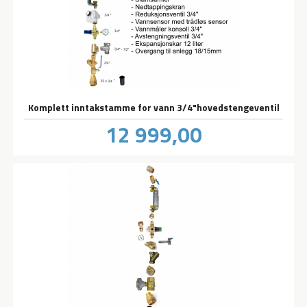
Komplett inntakstamme for vann 3/4"hovedstengeventil
Pris
12 999,00
inkl.
mva.