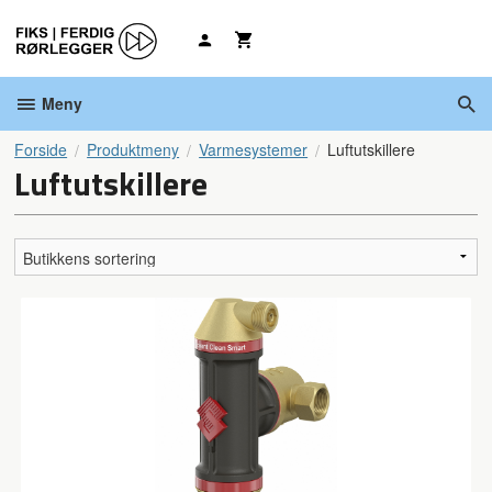
Gå
til
innholdet
Meny
Forside
Produktmeny
Varmesystemer
Luftutskillere
Luftutskillere