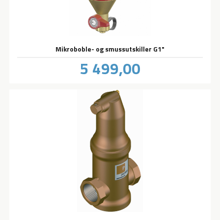
Mikroboble- og smussutskiller G1"
Pris
5 499,00
inkl.
mva.