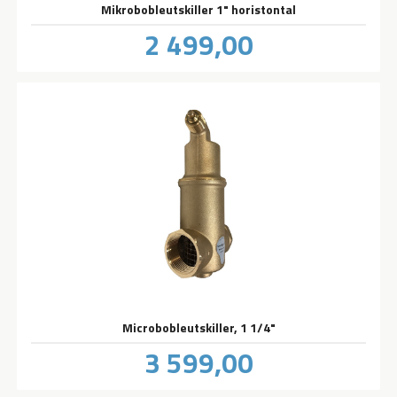
Mikrobobleutskiller 1" horistontal
Pris
2 499,00
inkl.
mva.
Microbobleutskiller, 1 1/4"
Pris
3 599,00
inkl.
mva.