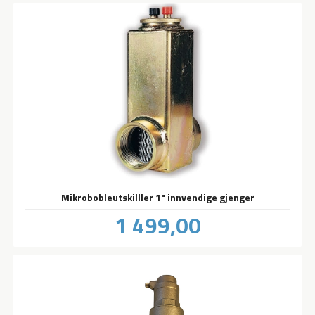
Mikrobobleutskilller 1" innvendige gjenger
Pris
1 499,00
inkl.
mva.