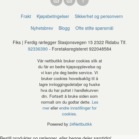
Frakt
Kjøpsbetingelser
Sikkerhet og personvern
Nyhetsbrev
Blogg
Ofte stilte spørsmål
Fiks | Ferdig rørlegger Stasjonsvegen 15 2322 Ridabu Tlf.
92336390
- Foretaksregisteret 922048584
Vår nettbutikk bruker cookies slik at
du får en bedre kjøpsopplevelse og
vi kan yte deg bedre service. Vi
bruker cookies hovedsaklig til å
lagre innloggingsdetaljer og huske
hva du har puttet i handlekurven
din. Fortsett å bruke siden som
normalt om du godtar dette.
Les
mer
eller
endre innstillinger for
cookies.
Powered by
24Nettbutikk
Bestill produkter og rørlegger, eller begge deler samtidig!