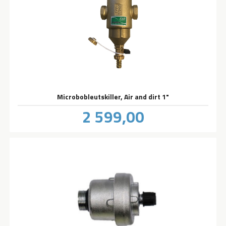
Microbobleutskiller, Air and dirt 1"
Pris
2 599,00
inkl.
mva.