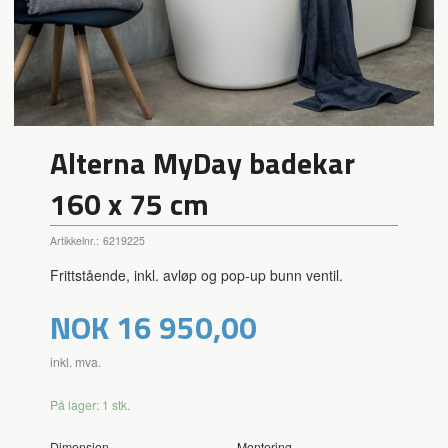
Alterna MyDay badekar
160 x 75 cm
Artikkelnr.:
6219225
Frittstående, inkl. avløp og pop-up bunn ventil.
Pris
NOK
16 950,00
inkl. mva.
På lager: 1 stk.
Dimensjon
Montering