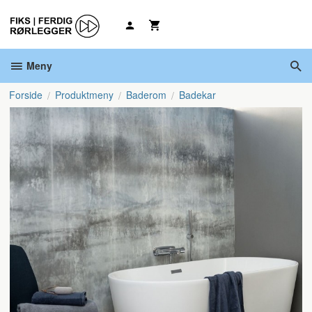
Gå
til
innholdet
Meny
Forside
Produktmeny
Baderom
Badekar