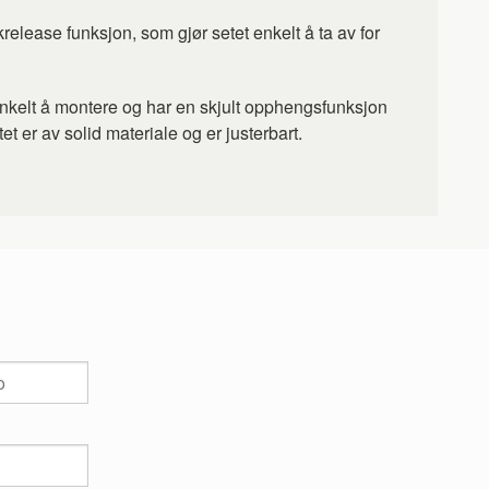
release funksjon, som gjør setet enkelt å ta av for
r enkelt å montere og har en skjult opphengsfunksjon
t er av solid materiale og er justerbart.