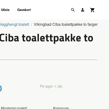
Utleie
Gavekort
Vegghengt toalett
Vikingbad Ciba toalettpakke to farger
Ciba toalettpakke to
0
På lager: 1 stk.
Montering toalett
Kommune