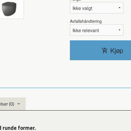
Avfallshåndtering
Kjøp
ser (0)
d runde former.