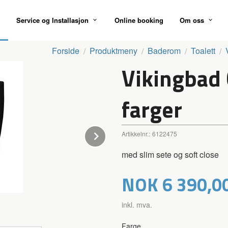
Service og Installasjon
Online booking
Om oss
Forside
Produktmeny
Baderom
Toalett
Vikingbad 
farger
Next
Artikkelnr.:
6122475
med slim sete og soft close
Pris
NOK
6 390,0
inkl. mva.
Farge