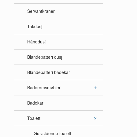
Servantkraner
Takdusj
Hånddusj
Blandebatteri dusj
Blandebatteri badekar
Baderomsmøbler
Badekar
Toalett
Gulvstående toalett