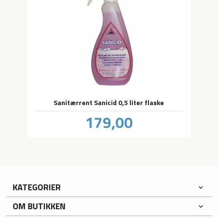
Sanitærrent Sanicid 0,5 liter flaske
Pris
179,00
inkl.
mva.
KATEGORIER
OM BUTIKKEN