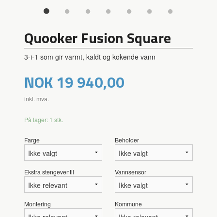
Quooker Fusion Square
3-i-1 som gir varmt, kaldt og kokende vann
Pris
NOK
19 940,00
inkl. mva.
På lager: 1 stk.
Farge
Beholder
Ekstra stengeventil
Vannsensor
Montering
Kommune