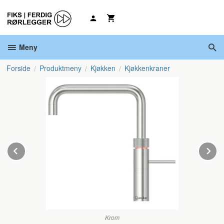
Gå
til
innholdet
Meny
Forside
Produktmeny
Kjøkken
Kjøkkenkraner
Prev
N
Krom