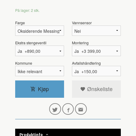
På lager: 2 stk.
Farge
Vannsensor
Ekstra stengeventil
Montering
Kommune
Avfallshåndtering
Kjøp
Ønskeliste
Produktinfo