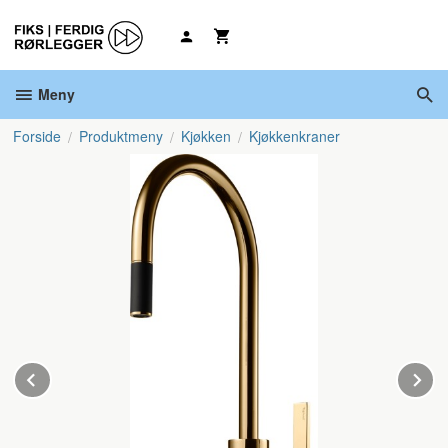
Gå
til
innholdet
Meny
Forside
Produktmeny
Kjøkken
Kjøkkenkraner
Prev
N