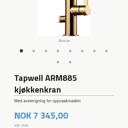
Bronze
Tapwell ARM885
kjøkkenkran
Med avstengning for oppvaskmaskin
Pris
NOK
7 345,00
inkl. mva.