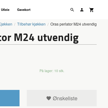
Utleie
Gavekort
Kjøkken
Tilbehør kjøkken
Oras perlator M24 utvendig
tor M24 utvendig
På lager: 10 stk.
Ønskeliste