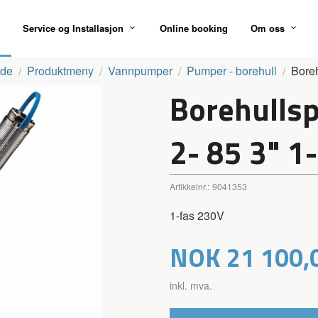
Service og Installasjon
Online booking
Om oss
ide
Produktmeny
Vannpumper
Pumper - borehull
Bore
Borehulls
2- 85 3" 1
Artikkelnr.:
9041353
1-fas 230V
Pris
NOK
21 100,
inkl. mva.