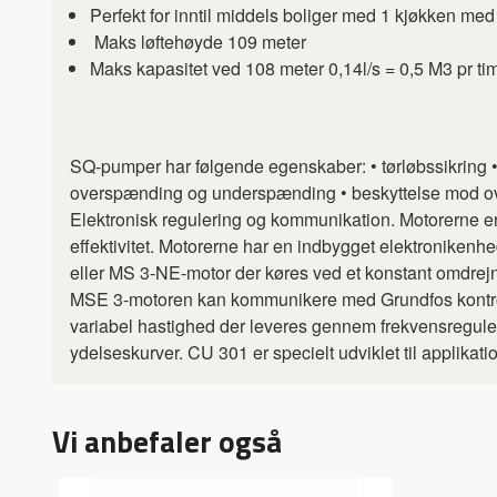
Perfekt for inntil middels boliger med 1 kjøkken me
Maks løftehøyde 109 meter
Maks kapasitet ved 108 meter 0,14l/s = 0,5 M3 pr ti
SQ-pumper har følgende egenskaber: • tørløbssikring •
overspænding og underspænding • beskyttelse mod ove
Elektronisk regulering og kommunikation. Motorerne e
effektivitet. Motorerne har en indbygget elektronike
eller MS 3-NE-motor der køres ved et konstant omdre
MSE 3-motoren kan kommunikere med Grundfos kontro
variabel hastighed der leveres gennem frekvensreguleri
ydelseskurver. CU 301 er specielt udviklet til applikatio
Vi anbefaler også