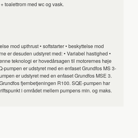
 + toalettrom med wc og vask.
lse mod upthrust • softstarter • beskyttelse mod
e er desuden udstyret med: • Variabel hastighed •
enne teknologi er hovedårsagen til motorernes høje
 SQ-pumpen er udstyret med en enfaset Grundfos MS 3-
pumpen er udstyret med en enfaset Grundfos MSE 3.
Grundfos fjernbetjeningen R100. SQE-pumpen har
 driftspunkt i området mellem pumpens min. og maks.