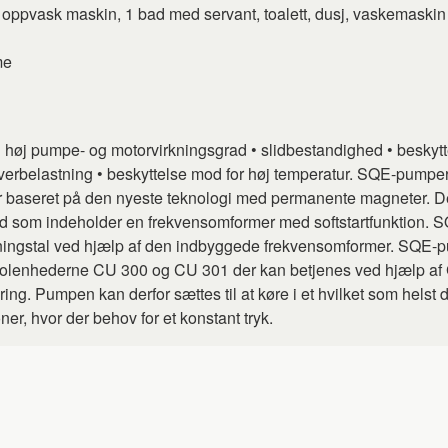
d oppvask maskin, 1 bad med servant, toalett, dusj, vaskemaskin
me
 høj pumpe- og motorvirkningsgrad • slidbestandighed • beskytte
rbelastning • beskyttelse mod for høj temperatur. SQE-pumpern
r baseret på den nyeste teknologi med permanente magneter. D
nhed som indeholder en frekvensomformer med softstartfunktion.
jningstal ved hjælp af den indbyggede frekvensomformer. SQE-
lenhederne CU 300 og CU 301 der kan betjenes ved hjælp af 
ng. Pumpen kan derfor sættes til at køre i et hvilket som helst
ner, hvor der behov for et konstant tryk.