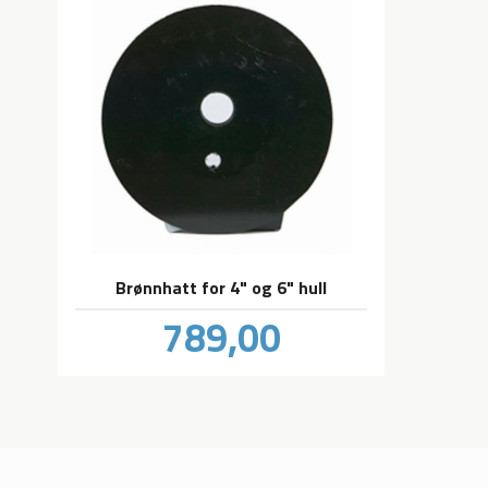
Brønnhatt for 4" og 6" hull
Pris
789,00
inkl.
mva.