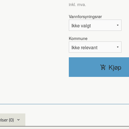
inkl. mva.
Vannforsyningsrør
Kommune
Nei (Har ifra før)
Kjøp
ser (0)