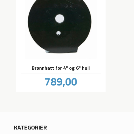
Brønnhatt for 4" og 6" hull
Pris
789,00
inkl.
mva.
KATEGORIER