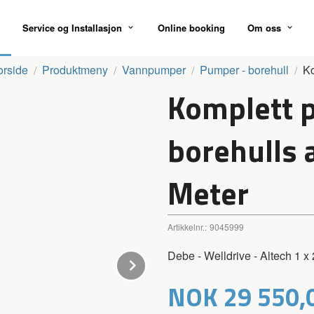
Service og Installasjon
Online booking
Om oss
orside
Produktmeny
Vannpumper
Pumper - borehull
Ko
Komplett 
borehulls 
Meter
Artikkelnr.:
9045999
Debe - Welldrive - Altech 1 x
Next
Pris
NOK
29 550,