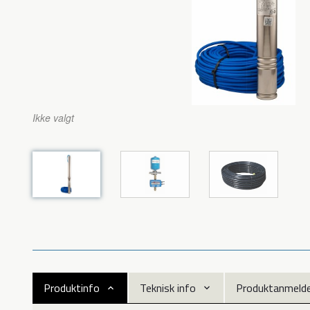
Ikke valgt
Produktinfo
Teknisk info
Produktanmeldel