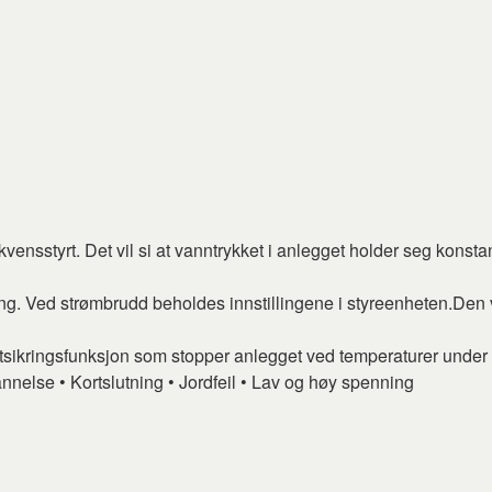
ensstyrt. Det vil si at vanntrykket i anlegget holder seg konstan
ng. Ved strømbrudd beholdes innstillingene i styreenheten.
Den 
sikringsfunksjon som stopper anlegget ved temperaturer under 5 o
dannelse • Kortslutning • Jordfeil • Lav og høy spenning