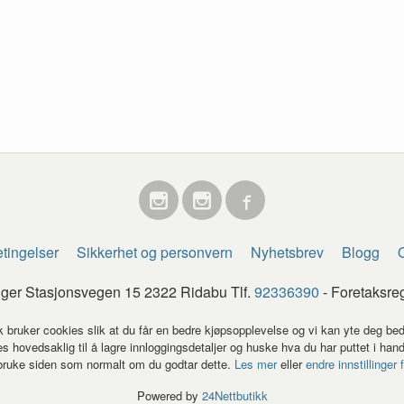
tingelser
Sikkerhet og personvern
Nyhetsbrev
Blogg
O
egger Stasjonsvegen 15 2322 Ridabu Tlf.
92336390
- Foretaksre
k bruker cookies slik at du får en bedre kjøpsopplevelse og vi kan yte deg bed
s hovedsaklig til å lagre innloggingsdetaljer og huske hva du har puttet i han
 bruke siden som normalt om du godtar dette.
Les mer
eller
endre innstillinger 
Powered by
24Nettbutikk