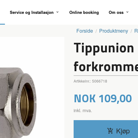
Service og Installasjon
Online booking
Om oss
Forside
Produktmeny
R
Tippunion 
forkromm
Artikkelnr.:
5066718
Pris
NOK
109,00
inkl. mva.
Kjøp