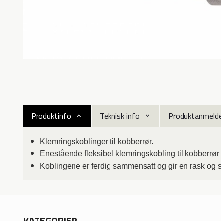
Produktinfo
Teknisk info
Produktanmeldel
Klemringskoblinger til kobberrør.
Enestående fleksibel klemringskobling til kobberrø
Koblingene er ferdig sammensatt og gir en rask og si
KATEGORIER