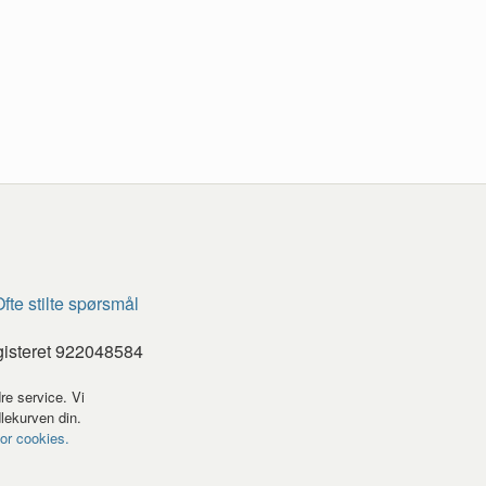
fte stilte spørsmål
gisteret 922048584
re service. Vi
dlekurven din.
for cookies.