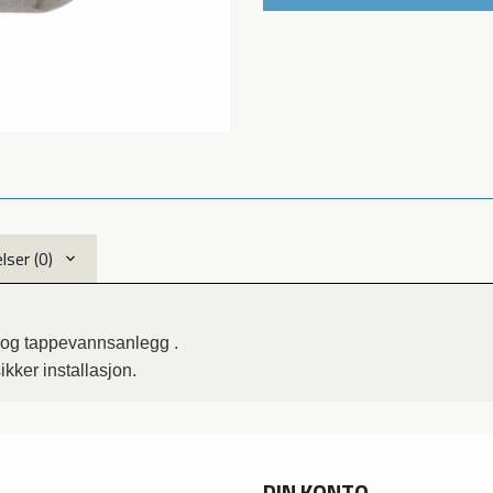
ser (0)
r og tappevannsanlegg .
kker installasjon.
DIN KONTO