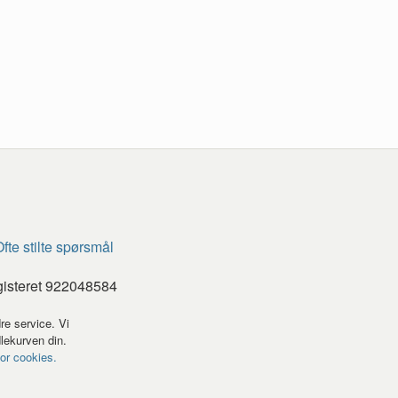
fte stilte spørsmål
gisteret 922048584
re service. Vi
dlekurven din.
for cookies.