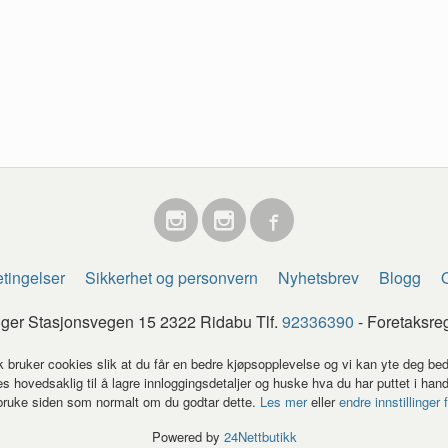
tingelser
Sikkerhet og personvern
Nyhetsbrev
Blogg
O
egger Stasjonsvegen 15 2322 Ridabu Tlf.
92336390
- Foretaksre
k bruker cookies slik at du får en bedre kjøpsopplevelse og vi kan yte deg bed
s hovedsaklig til å lagre innloggingsdetaljer og huske hva du har puttet i han
 bruke siden som normalt om du godtar dette.
Les mer
eller
endre innstillinger 
Powered by
24Nettbutikk