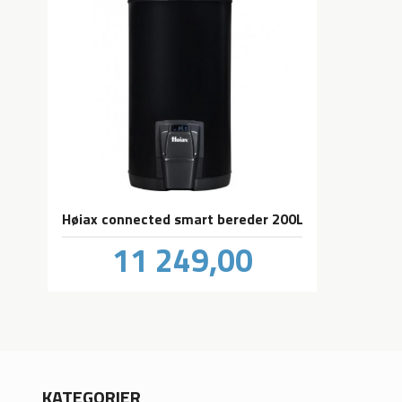
Høiax connected smart bereder 200L
Pris
11 249,00
inkl.
mva.
KATEGORIER