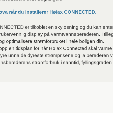
 Enova når du installerer Høiax CONNECTED.
ECTED er tilkoblet en skyløsning og du kan enten
brukervennlig display på varmtvannsberederen. I tille
og optimalisere strømforbruket i hele boligen din.
opp en tidsplan for når Høiax Connected skal varme 
n styre unna de dyreste strømprisene og la berederen
nsberederens strømforbruk i sanntid, fyllingsgraden 