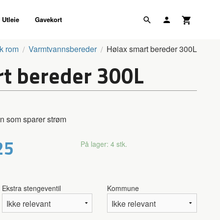
Utleie
Gavekort
k rom
Varmtvannsbereder
Høiax smart bereder 300L
rt bereder 300L
en som sparer strøm
25
På lager: 4 stk.
Ekstra stengeventil
Kommune