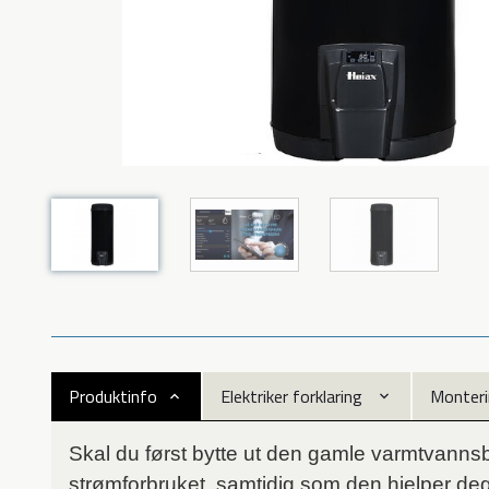
Produktinfo
Elektriker forklaring
Monteri
Skal du først bytte ut den gamle varmtvanns
strømforbruket, samtidig som den hjelper de