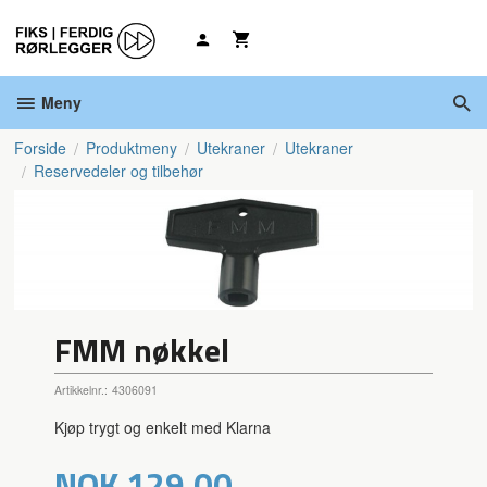
Gå
til
innholdet
Meny
Forside
Produktmeny
Utekraner
Utekraner
Reservedeler og tilbehør
FMM nøkkel
Artikkelnr.:
4306091
Kjøp trygt og enkelt med Klarna
Pris
NOK
129,00